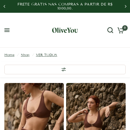
FRETE GRÁTIS NAS COMPRAS A PARTIR DE R$
1000,00.
0
Home
/
Shop
/
VER TODOS