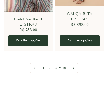
CALÇA RITA
LISTRAS
CAMISA BALI
LISTRAS
R$ 898,00
R$ 758,00
Escolher opções
Escolher opções
…
Anterior
Próxima
1
2
3
16