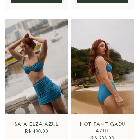
SAIA ELZA AZUL
HOT PANT GADU
AZUL
R$ 498,00
R$ 238,00