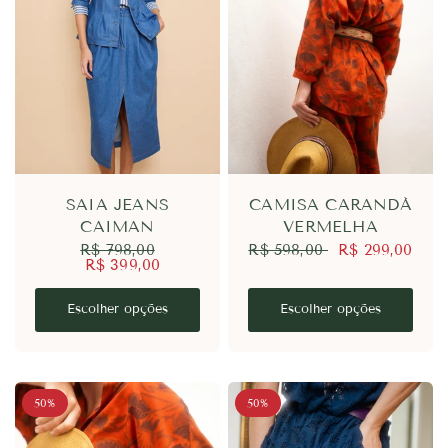
SAIA JEANS
CAMISA CARANDÁ
CAIMAN
VERMELHA
R$ 798,00
R$ 598,00
R$ 299,00
R$ 399,00
Escolher opções
Escolher opções
50%
50%