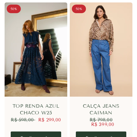
50%
50%
TOP RENDA AZUL
CALÇA JEANS
CHACO W25
CAIMAN
R$ 598,00
R$ 299,00
R$ 798,00
R$ 399,00