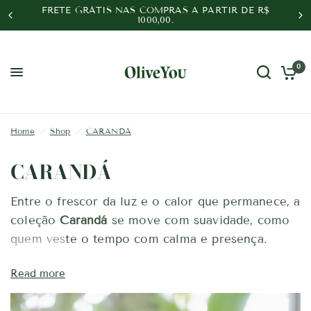
FRETE GRÁTIS NAS COMPRAS A PARTIR DE R$
1000,00.
0
Home
/
Shop
/
CARANDÁ
CARANDÁ
Entre o frescor da luz e o calor que permanece, a
coleção
Carandá
se move com suavidade, como
quem veste o tempo com calma e presença.
Inspirada pela beleza do que pulsa devagar,
Read more
Carandá
é um convite para viver o inverno com
sol, alma e paisagem. Peças que acompanham