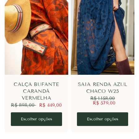
CALÇA BUFANTE
SAIA RENDA AZUL
CARANDÁ
CHACO W25
VERMELHA
R$ 1.158,00
R$ 579,00
R$ 898,00
R$ 449,00
Escolher opções
Escolher opções