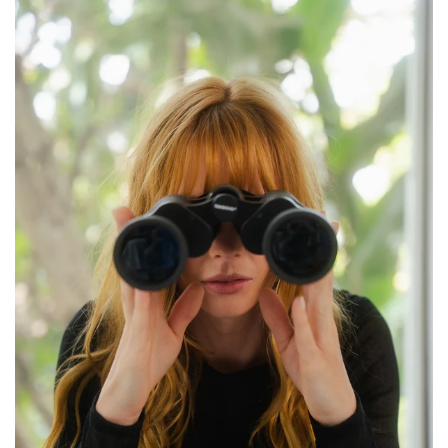
suas jornadas com liberdade, contraste e charme
tropical, um olhar que ilumina o frio e transforma
o cotidiano em movimento.
Um inverno de personalidade e praticidade, onde
cada criação reflete o jeito Olive You de vestir:
natural, leve e cheio de vida.